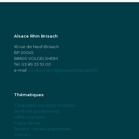
Alsace Rhin Brisach
16 rue de Neuf-Brisach
BP 20045
68600 VOLGELSHEIM
Tél:
03 89 33 53 00
e-mail :
contact-eco@alsacerhinbrisach.fr
Thématiques
S’implanter sur notre territoire
Territoire pro-business
Offres d’emploi
Cadre de vie
Terrains – locaux disponibles
Contact