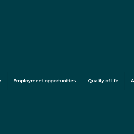
y
Employment opportunities
Quality of life
A