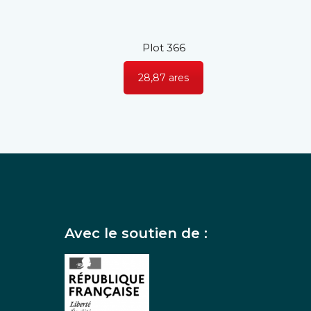
Plot 366
28,87 ares
Avec le soutien de :