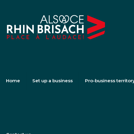
Home
Set up a business
Pro-business territor