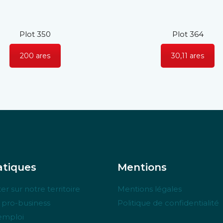
Plot 350
Plot 364
200 ares
30,11 ares
tiques
Mentions
er sur notre territoire
Mentions légales
e pro-business
Politique de confidentialité
’emploi