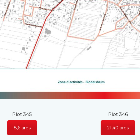
Plot 345
Plot 346
8,6 ares
21,40 ares