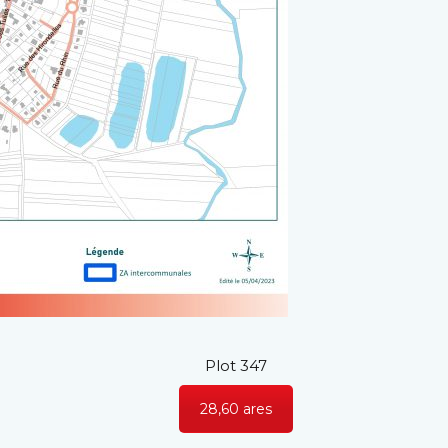
Plot 347
28,60 ares