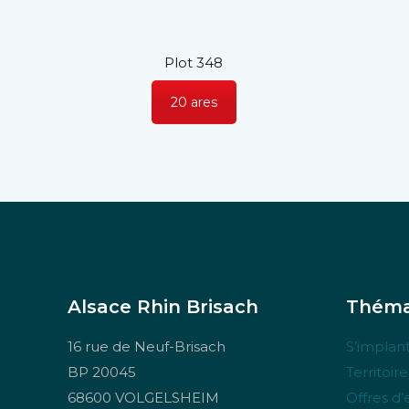
Plot 348
20 ares
Alsace Rhin Brisach
Théma
16 rue de Neuf-Brisach
S’implant
BP 20045
Territoir
68600 VOLGELSHEIM
Offres d