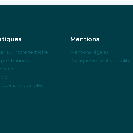
tiques
Mentions
er sur notre territoire
Mentions légales
e pro-business
Politique de confidentialité
’emploi
 vie
– locaux disponibles