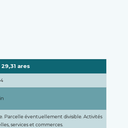
 29,31 ares
24
in
re. Parcelle éventuellement divisible. Activités
ielles, services et commerces.