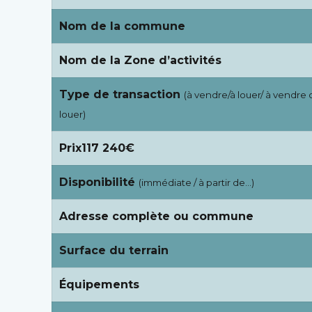
Nom de la commune
Nom de la Zone d’activités
Type de transaction
(à vendre/à louer/ à vendre 
louer)
Prix117 240€
Disponibilité
(immédiate / à partir de…)
Adresse complète ou commune
Surface du terrain
Équipements