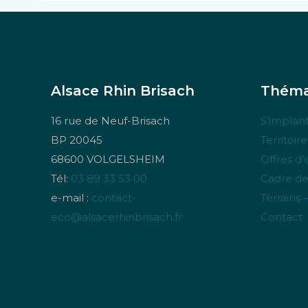
Alsace Rhin Brisach
Théma
16 rue de Neuf-Brisach
S’implant
BP 20045
Territoir
68600 VOLGELSHEIM
Offres d
Tél:
03 89 33 53 00
Cadre de
e-mail :
contact-
Terrains 
eco@alsacerhinbrisach.fr
Contact