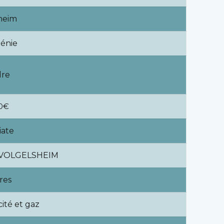
heim
énie
dre
40€
ate
0 VOLGELSHEIM
res
cité et gaz