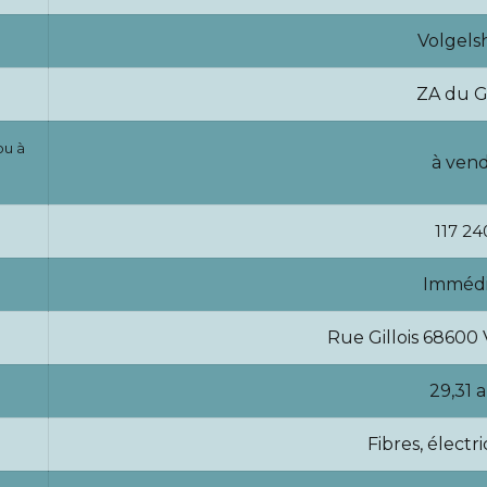
Volgels
ZA du G
ou à
à ven
117 2
Immédi
Rue Gillois 6860
29,31 a
Fibres, électri