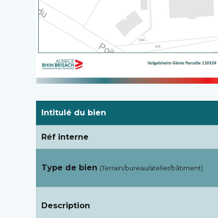
Intitulé du bien
Réf interne
Type de bien
(Terrain/bureau/atelier/bâtiment)
Description