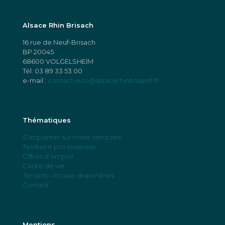
Alsace Rhin Brisach
16 rue de Neuf-Brisach
BP 20045
68600 VOLGELSHEIM
Tél:
03 89 33 53 00
e-mail :
contact-eco@alsacerhinbrisach.fr
Thématiques
S’implanter sur notre territoire
Territoire pro-business
Offres d’emploi
Cadre de vie
Terrains – locaux disponibles
Contact
Mentions