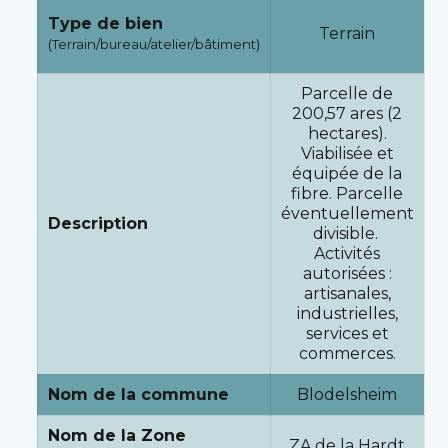
Type de bien
Terrain
(Terrain/bureau/atelier/bâtiment)
Parcelle de
200,57 ares (2
hectares).
Viabilisée et
équipée de la
fibre. Parcelle
éventuellement
Description
divisible.
Activités
autorisées :
artisanales,
industrielles,
services et
commerces.
Nom de la commune
Blodelsheim
Nom de la Zone
ZA de la Hardt