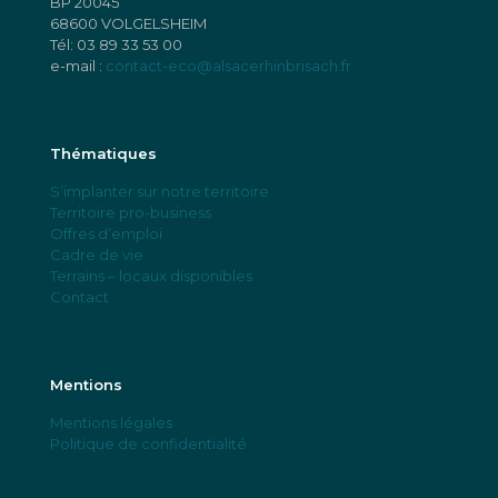
BP 20045
68600 VOLGELSHEIM
Tél:
03 89 33 53 00
e-mail :
contact-eco@alsacerhinbrisach.fr
Thématiques
S’implanter sur notre territoire
Territoire pro-business
Offres d’emploi
Cadre de vie
Terrains – locaux disponibles
Contact
Mentions
Mentions légales
Politique de confidentialité