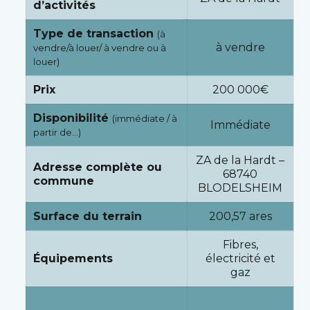
d’activités
Type de transaction
(à
à vendre
vendre/à louer/ à vendre ou à
louer)
Prix
200 000€
Disponibilité
(immédiate / à
Immédiate
partir de…)
ZA de la Hardt –
Adresse complète ou
68740
commune
BLODELSHEIM
Surface du terrain
200,57 ares
Fibres,
Équipements
électricité et
gaz